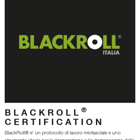
®
BLACKROLL
CERTIFICATION
BlackRoll® e' un protocollo di lavoro miofasciale e uno
strumento ideale per la rigenerazione e l'automassaggio delle