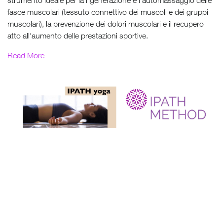
fasce muscolari (tessuto connettivo dei muscoli e dei gruppi
muscolari), la prevenzione dei dolori muscolari e il recupero
atto all'aumento delle prestazioni sportive.
Read More
®
IPATH
Tecniche di allineamento posturale integrale
Creato nel 2011 da Denese Cavanaugh, si basa su un
approccio terapeutico innovativo all'allineamento posturale e
alle regolazioni e aggiustamenti posturale del rachide. Il